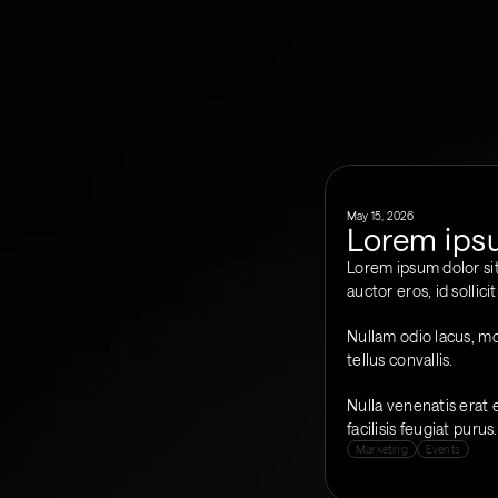
May 15, 2026
Lorem ipsu
Lorem ipsum dolor sit 
auctor eros, id solli
Nullam odio lacus, mol
tellus convallis. 
Nulla venenatis erat 
facilisis feugiat pur
Marketing
Events